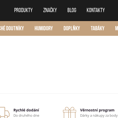
PRODUKTY
ZNAČKY
BLOG
KONTAKTY
CHÉ DOUTNÍKY
HUMIDORY
DOPLŇKY
TABÁKY
M
Rychlé dodání
Věrnostní program
Do druhého dne
Dárky a nákupy za body