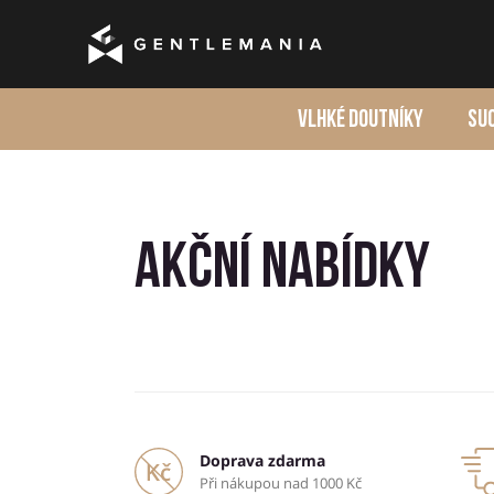
VLHKÉ DOUTNÍKY
SU
Akční nabídky
Doprava zdarma
Při nákupou nad 1000 Kč