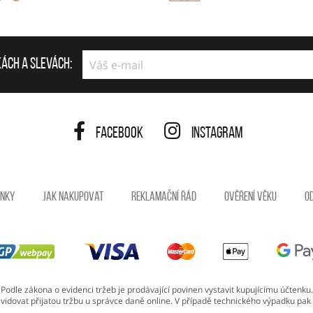
kách a slevách:
Facebook
Instagram
ínky
Jak nakupovat
Reklamační řád
Ověření věku
O
Podle zákona o evidenci tržeb je prodávající povinen vystavit kupujícímu účtenku.
vidovat přijatou tržbu u správce daně online. V případě technického výpadku pak 