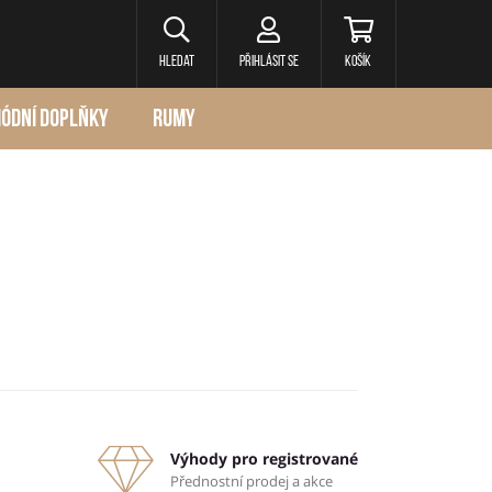
Hledat
Přihlásit se
Košík
ÓDNÍ DOPLŇKY
RUMY
Výhody pro registrované
Přednostní prodej a akce