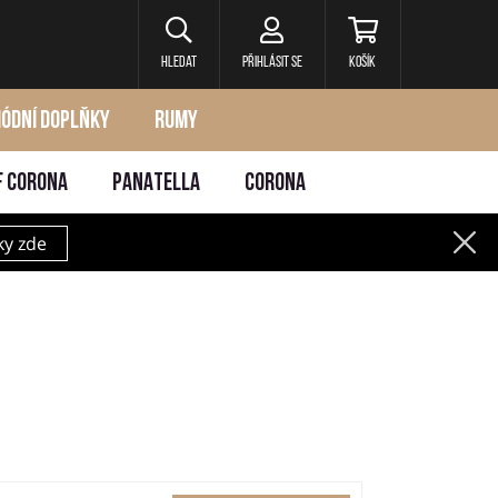
Hledat
Přihlásit se
Košík
ÓDNÍ DOPLŇKY
RUMY
F CORONA
PANATELLA
CORONA
ky zde