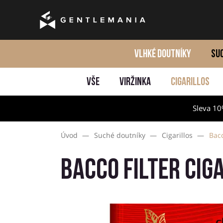
VLHKÉ DOUTNÍKY
SU
VŠE
VIRŽINKA
CIGARILLOS
Sleva 10
Úvod
—
Suché doutníky
—
Cigarillos
—
Bacc
Bacco Filter Cig