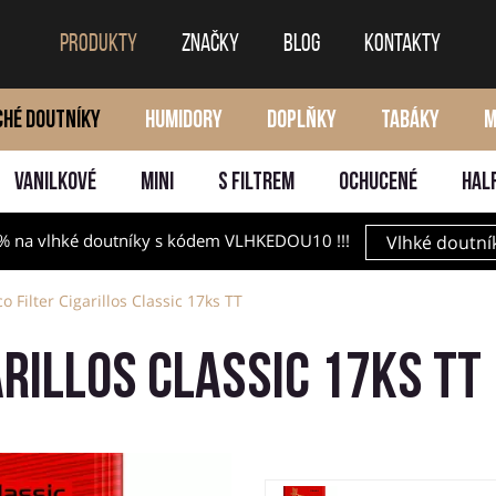
PRODUKTY
ZNAČKY
BLOG
KONTAKTY
CHÉ DOUTNÍKY
HUMIDORY
DOPLŇKY
TABÁKY
M
VANILKOVÉ
MINI
S FILTREM
OCHUCENÉ
HAL
% na vlhké doutníky s kódem VLHKEDOU10 !!!
Vlhké doutní
o Filter Cigarillos Classic 17ks TT
arillos Classic 17ks TT