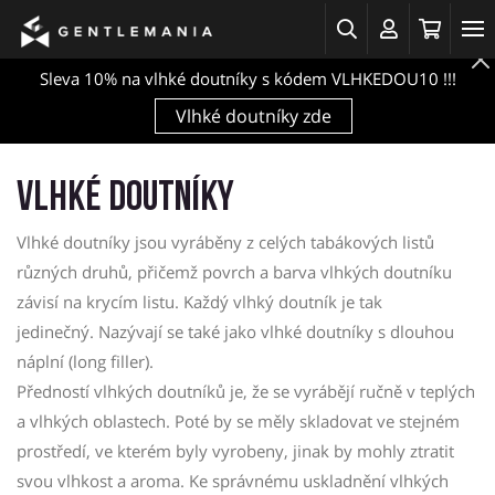
Sleva 10% na vlhké doutníky s kódem VLHKEDOU10 !!!
Vlhké doutníky zde
Vlhké doutníky
Vlhké doutníky jsou vyráběny z celých tabákových listů
různých druhů, přičemž povrch a barva vlhkých doutníku
závisí na krycím listu. Každý vlhký doutník je tak
jedinečný. Nazývají se také jako vlhké doutníky s dlouhou
náplní (long filler).
Předností vlhkých doutníků je, že se vyrábějí ručně v teplých
a vlhkých oblastech. Poté by se měly skladovat ve stejném
prostředí, ve kterém byly vyrobeny, jinak by mohly ztratit
svou vlhkost a aroma. Ke správnému uskladnění vlhkých