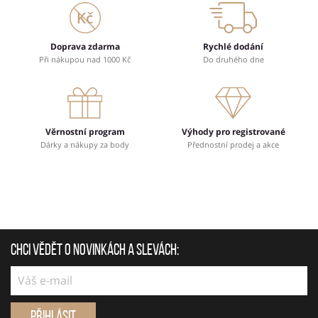
Doprava zdarma
Rychlé dodání
Při nákupou nad 1000 Kč
Do druhého dne
Věrnostní program
Výhody pro registrované
Dárky a nákupy za body
Přednostní prodej a akce
Chci vědět o novinkách a slevách:
Přihlásit