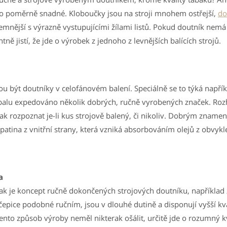
 to poměrně snadné. Kloboučky jsou na stroji mnohem ostřejší,
do
nější s výrazně vystupujícími žílami listů. Pokud doutník nemá 
tně jistí, že jde o výrobek z jednoho z levnějších balících strojů.
u být doutníky v celofánovém balení. Speciálně se to týká napří
balu expedováno několik dobrých, ručně vyrobených značek. Roz
k rozpoznat je-li kus strojově balený, či nikoliv. Dobrým znam
patina z vnitřní strany, která vzniká absorbováním olejů z obvykl
a
ak je koncept ručně dokončených strojových doutníku, například 
čepice podobné ručním, jsou v dlouhé dutině a disponují vyšší kva
nto způsob výroby neměl nikterak ošálit, určitě jde o rozumný kv