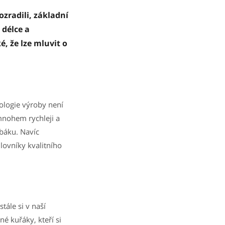
zradili, základní
 délce a
, že lze mluvit o
ologie výroby není
mnohem rychleji a
abáku. Navíc
lovníky kvalitního
tále si v naší
é kuřáky, kteří si