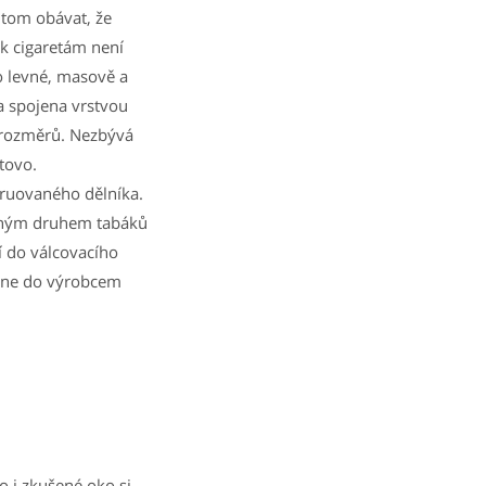
itom obávat, že
 k cigaretám není
o levné, masově a
a spojena vrstvou
h rozměrů. Nezbývá
otovo.
struovaného dělníka.
vaným druhem tabáků
dí do válcovacího
řízne do výrobcem
o i zkušené oko si