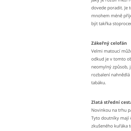
dovede poradit. Je
mnohem méně příjem
být takřka stoprocen
Zákeřný celofán
Velmi matoucí můžo
odkud je v tomto o
neomylný způsob, ja
rozbalení nahnědlá 
tabáku.
Zlatá střední cest
Novinkou na trhu p
Tyto doutníky mají 
zkušeného kuřáka te