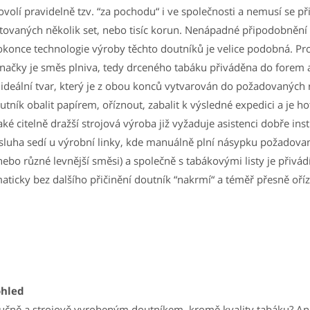
ovolí pravidelně tzv. “za pochodu“ i ve společnosti a nemusí se př
stovaných několik set, nebo tisíc korun. Nenápadné připodobnění
konce technologie výroby těchto doutníků je velice podobná. Pr
značky je směs plniva, tedy drceného tabáku přiváděna do forem 
 ideální tvar, který je z obou konců vytvarován do požadovanýc
tník obalit papírem, oříznout, zabalit k výsledné expedici a je h
aké citelně dražší strojová výroba již vyžaduje asistenci dobře in
sluha sedí u výrobní linky, kde manuálně plní násypku požado
nebo různé levnější směsi) a společně s tabákovými listy je přivá
omaticky bez dalšího přičinění doutník “nakrmí“ a téměř přesně o
ohled
 ručně a strojově vyrobeným doutníkem, kromě kvality tabáku? An