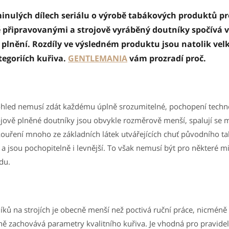
minulých dílech seriálu o výrobě tabákových produktů pro
ě připravovanými a strojově vyráběný doutníky spočívá v
 plnění. Rozdíly ve výsledném produktu jsou natolik velké
egoriích kuřiva.
GENTLEMANIA
vám prozradí proč.
pohled nemusí zdát každému úplně srozumitelné, pochopení techn
ojově plněné doutníky jsou obvykle rozměrově menší, spalují se 
i kouření mnoho ze základních látek utvářejících chuť původního t
a jsou pochopitelně i levnější. To však nemusí být pro některé mi
du.
íků na strojích je obecně menší než poctivá ruční práce, nicméně s
ě zachovává parametry kvalitního kuřiva. Je vhodná pro pravideln