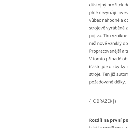
důstojný prožitek d
plně nevyužijí inve
vůbec náhodné a do
strojově vyráběné 
pojiva. Tím vznikne
než nově vzniklý dou
Propracovanější a t
V tomto případě ob
(často jde o zbytky 
stroje. Ten již aut
požadované délky.
{|OBRAZEK|}
Rozdíl na první p
Jaký je rozdíl mezi