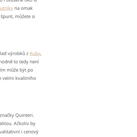
utníky
na omak
špunt, můžete si
klad výrobků z
Kuby
,
hodně to tedy není
ením může být po
e velmi kvalitního
značky Quinteri.
litou. Ačkoliv by
alitativní i cenový