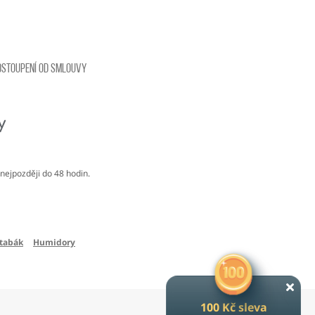
dstoupení od smlouvy
nejpozději do 48 hodin.
 tabák
Humidory
100 Kč sleva