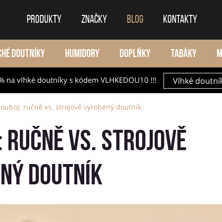
PRODUKTY
ZNAČKY
BLOG
KONTAKTY
CHÉ DOUTNÍKY
HUMIDORY
DOPLŇKY
TABÁKY
M
% na vlhké doutníky s kódem VLHKEDOU10 !!!
Vlhké doutní
ouboj: ručně vs. strojově vyrobený doutník
: ručně vs. strojově
ný doutník