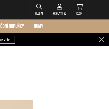
Hledat
Přihlásit se
Košík
ÓDNÍ DOPLŇKY
RUMY
ky zde