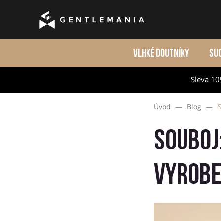
VLHKÉ DOUTNÍKY
SU
Sleva 10
Úvod
—
Blog
—
S
Souboj
vyrobe