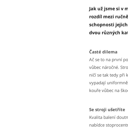
Jak už jsme si v 
rozdíl mezi ručn
schopnosti jejich
dvou různých kat
Časté dilema
Ač se to na první 
vůbec náročné. Str
ničí se tak tedy př
vypadají uniformně 
kouře vůbec na ško
Se stroji ušetříte
Kvalita balení doutn
nabídce stoprocentn