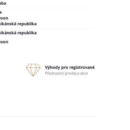
uba
e
roon
ikánská republika
ikánská republika
roon
Výhody pro registrované
Přednostní prodej a akce