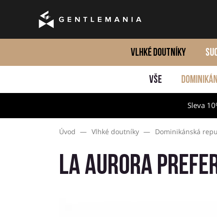
VLHKÉ DOUTNÍKY
SU
VŠE
DOMINIKÁN
Sleva 10
Úvod
—
Vlhké doutníky
—
Dominikánská repu
La Aurora Prefer