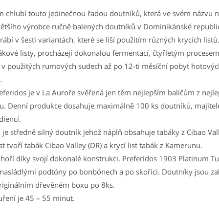
m chlubí touto jedinečnou řadou doutníků, která ve svém názvu n
jvětšího výrobce ručně balených doutníků v Dominikánské republi
ábí v šesti variantách, které se liší použitím různých krycích listů
kové listy, procházejí dokonalou fermentací, čtyřletým procese
v použitých rumových sudech až po 12-ti měsíční pobyt hotovýc
.
feridos je v La Auroře svěřená jen těm nejlepším baličům z nejlep
ou. Denní produkce dosahuje maximálně 100 ks doutníků, majitelé 
diencí.
 je středně silný doutník jehož náplň obsahuje tabáky z Cibao Vall
t tvoří tabák Cibao Valley (DR) a krycí list tabák z Kamerunu.
oří díky svojí dokonalé konstrukci. Preferidos 1903 Platinum T
 nasládlými podtóny po bonbónech a po skořici. Doutníky jsou za
 originálním dřevěném boxu po 8ks.
ření je 45 – 55 minut.