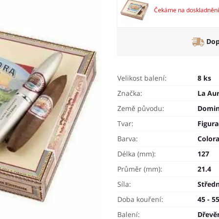
Čekáme na doskladnění
Dop
Velikost balení:
8 ks
Značka:
La Au
Země původu:
Domin
Tvar:
Figur
Barva:
Color
Délka (mm):
127
Průměr (mm):
21.4
Síla:
Středn
Doba kouření:
45 - 5
Balení:
Dřevě