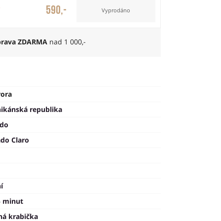
590,-
Vyprodáno
rava ZDARMA
nad 1 000,-
rora
ikánská republika
ado
ado Claro
í
5 minut
ná krabička