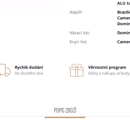
ALU t
Náplň:
Brazíli
Came
Domin
Vázací list:
Domin
Krycí list:
Came
Rychlé dodání
Věrnostní program
Do druhého dne
Dárky a nákupy za body
Popis zboží