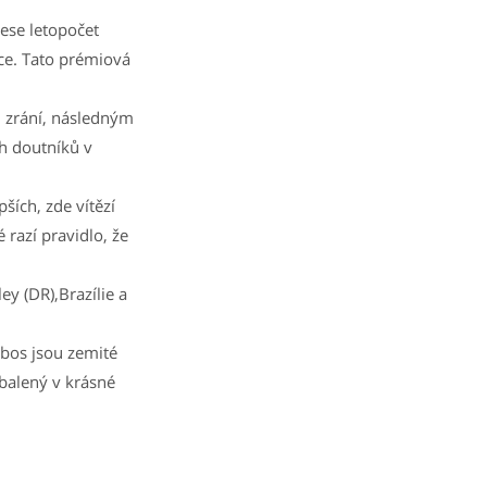
ese letopočet
ce. Tato prémiová
.
m zrání, následným
h doutníků v
ších, zde vítězí
razí pravidlo, že
ey (DR),Brazílie a
ubos jsou zemité
balený v krásné