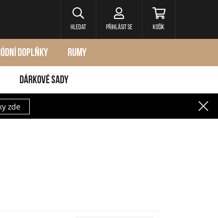
Hledat
Přihlásit se
Košík
ÓDNÍ DOPLŇKY
RUMY
DÁRKOVÉ SADY
ky zde