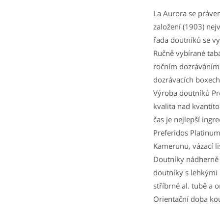
La Aurora se práve
založení (1903) ne
řada doutníků se vyr
Ručně vybírané tabá
ročním dozráváním 
dozrávacích boxech
Výroba doutníků Pre
kvalita nad kvantit
čas je nejlepší ingre
Preferidos Platinum
Kamerunu, vázací lis
Doutníky nádherně h
doutníky s lehkými
stříbrné al. tubě a
Orientační doba kou