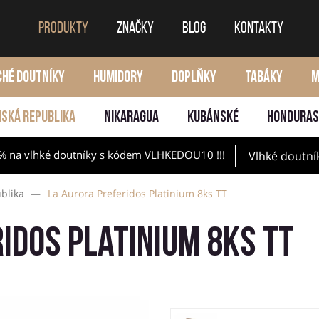
PRODUKTY
ZNAČKY
BLOG
KONTAKTY
CHÉ DOUTNÍKY
HUMIDORY
DOPLŇKY
TABÁKY
M
SKÁ REPUBLIKA
NIKARAGUA
KUBÁNSKÉ
HONDURAS
% na vlhké doutníky s kódem VLHKEDOU10 !!!
Vlhké doutní
blika
—
La Aurora Preferidos Platinium 8ks TT
idos Platinium 8ks TT