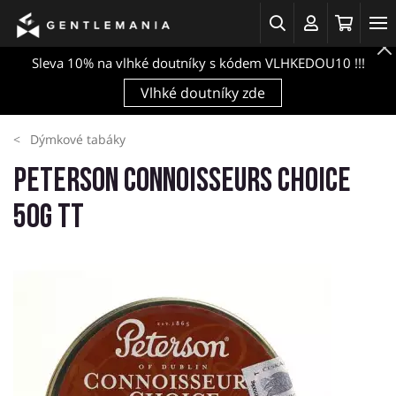
Sleva 10% na vlhké doutníky s kódem VLHKEDOU10 !!!
Vlhké doutníky zde
Dýmkové tabáky
Peterson Connoisseurs Choice
50g TT