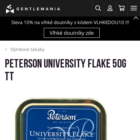
Sleva 10% na vlhké doutníky s kódem VLHKEDOU10 !!!
Vlhké doutníky zde
Dýmkové tabáky
Peterson University Flake 50g
TT