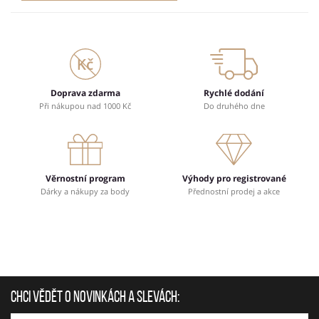
Doprava zdarma
Rychlé dodání
Při nákupou nad 1000 Kč
Do druhého dne
Věrnostní program
Výhody pro registrované
Dárky a nákupy za body
Přednostní prodej a akce
Chci vědět o novinkách a slevách: