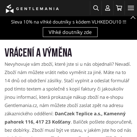
Sleva 10% na vlhké doutníky s kódem VLHKEDOU10 !!!
Vlhké doutníky zde
Vrácení a výměna
Nevyhovuje vám zboží, které jste si u nás objednali? Nevadí.
Zboží nám můžete vrátit nebo vyměnit za jiné. Máte na to
14 dnů od obdržení zásilky. Stačí vyplnit a odeslat formulář
pod tímto textem a společně s kopií faktury či jakoukoliv
jinou informací, která prokazuje nákup zboží na e-shopu
Gentlemania.cz, nám můžete zboží zaslat zpět na adresu
zákaznického oddělení:
DanCzek Teplice a.s., Kamenný
pahorek 116, 417 23 Košťany
. Balíček pošlete doporučeně,
bez dobírky. Zboží musí být ve stavu, v jakém jste ho od nás