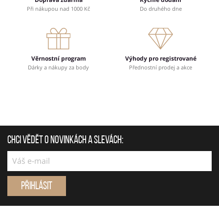
Při nákupou nad 1000 Kč
Do druhého dne
Věrnostní program
Výhody pro registrované
Dárky a nákupy za body
Přednostní prodej a akce
Chci vědět o novinkách a slevách:
Přihlásit