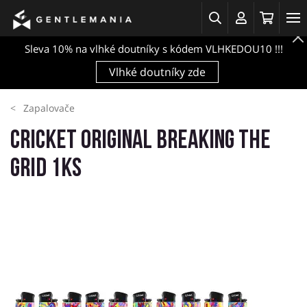
Sleva 10% na vlhké doutníky s kódem VLHKEDOU10 !!!
Vlhké doutníky zde
Zapalovače
Cricket Original Breaking the
Grid 1ks