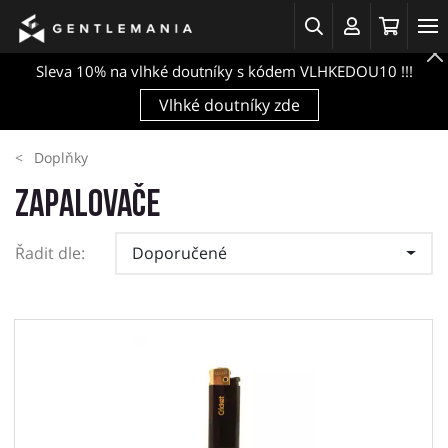
Sleva 10% na vlhké doutníky s kódem VLHKEDOU10 !!!
Vlhké doutníky zde
Doplňky
Zapalovače
Řadit dle:
Doporučené