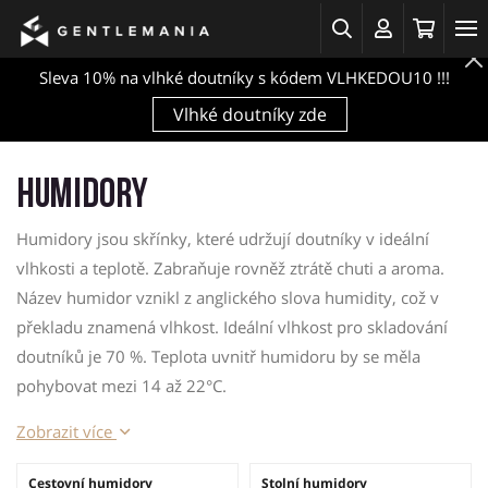
Sleva 10% na vlhké doutníky s kódem VLHKEDOU10 !!!
Vlhké doutníky zde
Humidory
Humidory jsou skřínky, které udržují doutníky v ideální
vlhkosti a teplotě. Zabraňuje rovněž ztrátě chuti a aroma.
Název humidor vznikl z anglického slova humidity, což v
překladu znamená vlhkost. Ideální vlhkost pro skladování
doutníků je 70 %. Teplota uvnitř humidoru by se měla
pohybovat mezi 14 až 22°C.
Zobrazit více
Cestovní humidory
Stolní humidory