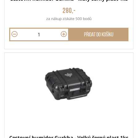
280,-
za nákup získáte 500 bodů
Přidat do košíku
Cestovní humidor Gurkha - Velký černý plast 1ks